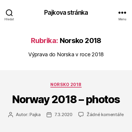
Pajkova stránka
Hledat
Menu
Rubrika:
Norsko 2018
Výprava do Norska v roce 2018
Rubriky
NORSKO 2018
Norway 2018 – photos
u
Autor:
Pajka
7.3.2020
Žádné komentáře
Autor
Datum
tex
příspěvku
příspěvku
s