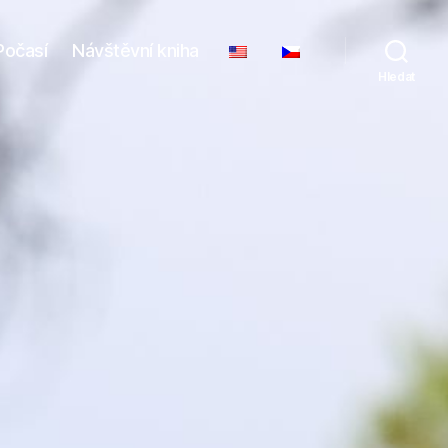
Počasí
Návštěvní kniha
Hledat