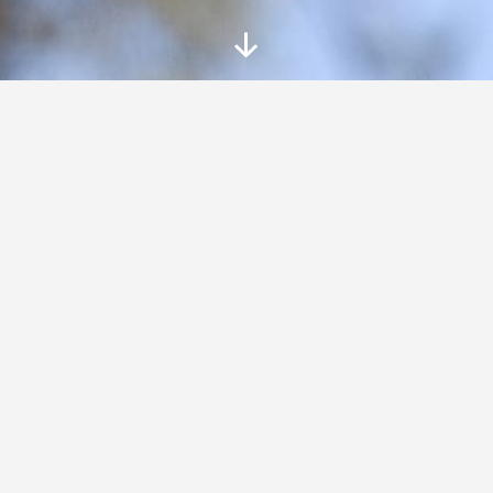
Posunout
dolů
ás na mých webových st