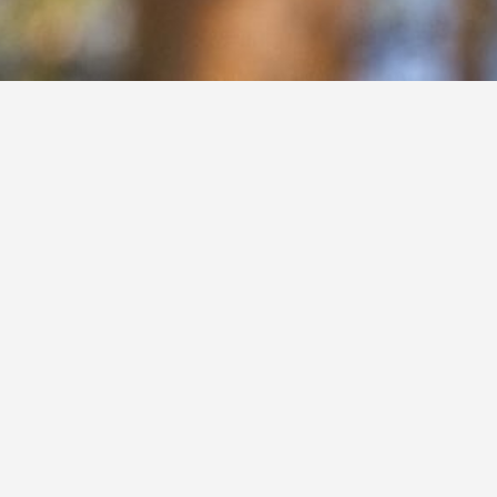
Vítám V