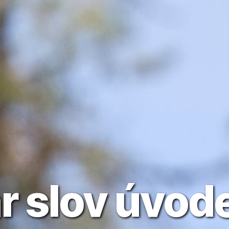
r slov úvo